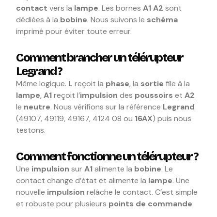
contact
vers la
lampe
. Les bornes
A1 A2
sont
dédiées à la
bobine
. Nous suivons le
schéma
imprimé pour éviter toute erreur.
Comment brancher un télérupteur
Legrand ?
Même logique.
L
reçoit la
phase
, la
sortie
file à la
lampe
,
A1
reçoit l’
impulsion
des
poussoirs
et
A2
le
neutre
. Nous vérifions sur la référence
Legrand
(49107, 49119, 49167, 4124 08 ou
16AX
) puis nous
testons.
Comment fonctionne un télérupteur ?
Une
impulsion
sur
A1
alimente la
bobine
. Le
contact change d’état et alimente la
lampe
. Une
nouvelle
impulsion
relâche le contact. C’est simple
et robuste pour plusieurs
points de commande
.