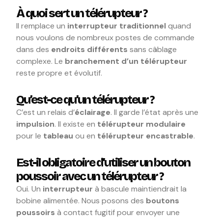
À quoi sert un télérupteur ?
Il remplace un
interrupteur traditionnel
quand
nous voulons de nombreux postes de commande
dans des
endroits différents
sans câblage
complexe. Le
branchement d’un télérupteur
reste propre et évolutif.
Qu’est-ce qu’un télérupteur ?
C’est un relais d’
éclairage
. Il garde l’état après une
impulsion
. Il existe en
télérupteur modulaire
pour le
tableau
ou en
télérupteur encastrable
.
Est-il obligatoire d’utiliser un bouton
poussoir avec un télérupteur ?
Oui. Un
interrupteur
à bascule maintiendrait la
bobine alimentée. Nous posons des
boutons
poussoirs
à contact fugitif pour envoyer une