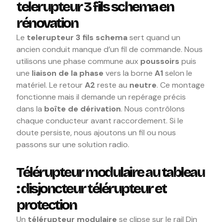
telerupteur 3 fils schema en
rénovation
Le
telerupteur 3 fils schema
sert quand un
ancien conduit manque d’un fil de commande. Nous
utilisons une phase commune aux
poussoirs
puis
une
liaison de la phase
vers la borne
A1
selon le
matériel. Le retour
A2
reste au
neutre
. Ce montage
fonctionne mais il demande un repérage précis
dans la
boîte de dérivation
. Nous contrôlons
chaque conducteur avant raccordement. Si le
doute persiste, nous ajoutons un fil ou nous
passons sur une solution radio.
Télérupteur modulaire au tableau
: disjoncteur télérupteur et
protection
Un
télérupteur modulaire
se clipse sur le rail Din