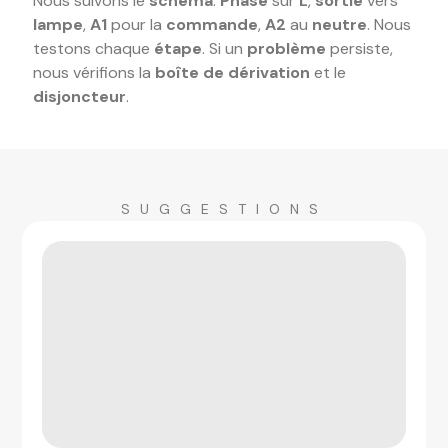
Nous suivons le
schéma
.
Phase
sur
L
,
sortie
vers
lampe
,
A1
pour la
commande
,
A2
au
neutre
. Nous
testons chaque
étape
. Si un
problème
persiste,
nous vérifions la
boîte de dérivation
et le
disjoncteur
.
SUGGESTIONS