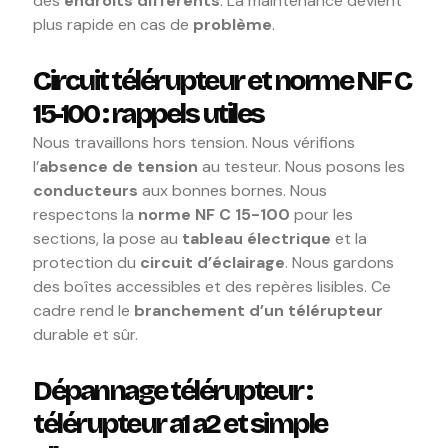
des
endroits différents
. La maintenance devient
plus rapide en cas de
problème
.
Circuit télérupteur et norme NF C
15-100 : rappels utiles
Nous travaillons hors tension. Nous vérifions
l’
absence de tension
au testeur. Nous posons les
conducteurs
aux bonnes bornes. Nous
respectons la
norme NF C 15-100
pour les
sections, la pose au
tableau électrique
et la
protection du
circuit d’éclairage
. Nous gardons
des boîtes accessibles et des repères lisibles. Ce
cadre rend le
branchement d’un télérupteur
durable et sûr.
Dépannage télérupteur :
télérupteur a1 a2 et simple