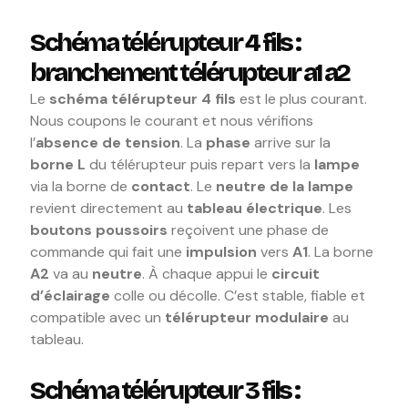
Schéma télérupteur 4 fils :
branchement télérupteur a1 a2
Le
schéma télérupteur 4 fils
est le plus courant.
Nous coupons le courant et nous vérifions
l’
absence de tension
. La
phase
arrive sur la
borne L
du télérupteur puis repart vers la
lampe
via la borne de
contact
. Le
neutre de la lampe
revient directement au
tableau électrique
. Les
boutons poussoirs
reçoivent une phase de
commande qui fait une
impulsion
vers
A1
. La borne
A2
va au
neutre
. À chaque appui le
circuit
d’éclairage
colle ou décolle. C’est stable, fiable et
compatible avec un
télérupteur modulaire
au
tableau.
Schéma télérupteur 3 fils :