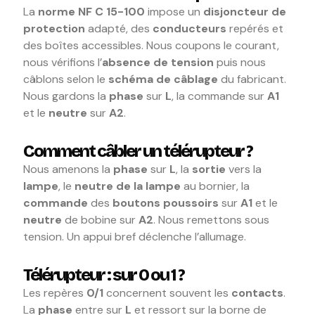
La
norme NF C 15-100
impose un
disjoncteur de
protection
adapté, des
conducteurs
repérés et
des boîtes accessibles. Nous coupons le courant,
nous vérifions l’
absence de tension
puis nous
câblons selon le
schéma de câblage
du fabricant.
Nous gardons la
phase
sur
L
, la commande sur
A1
et le
neutre
sur
A2
.
Comment câbler un télérupteur ?
Nous amenons la
phase
sur
L
, la
sortie
vers la
lampe
, le
neutre de la lampe
au bornier, la
commande
des
boutons poussoirs
sur
A1
et le
neutre
de bobine sur
A2
. Nous remettons sous
tension. Un appui bref déclenche l’allumage.
Télérupteur : sur 0 ou 1 ?
Les repères
0/1
concernent souvent les
contacts
.
La
phase
entre sur
L
et ressort sur la borne de