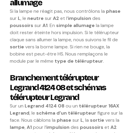
allumage
Si la lampe ne réagit pas, nous contrôlons la
phase
sur
L
, le
neutre
sur
A2
et l’
impulsion
des
poussoirs
sur
A1
. En
simple allumage
la lampe
doit rester éteinte hors impulsion. Si le télérupteur
claque sans allumer la lampe, nous suivons le fil de
sortie
vers la borne lampe. Si rien ne bouge, la
bobine est peut-être HS. Nous remplaçons le
module par le même
type de télérupteur
.
Branchement télérupteur
Legrand 4124 08 et schémas
télérupteur Legrand
Sur un
Legrand 4124 08
ou un
télérupteur 16AX
Legrand
, le
schéma d’un télérupteur
figure sur la
face. Nous câblons la
phase
sur
L
, la
sortie
vers la
lampe
,
A1
pour l’
impulsion
des
poussoirs
et
A2