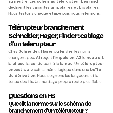
au
neutre
. Les
schémas télérupteur Legrand
déclinent les variantes
unipolaires
et
bipolaires
.
Nous testons chaque
étape
puis nous refermons.
Télérupteur branchement
Schneider, Hager, Finder : cablage
d’un telerupteur
Chez
Schneider
,
Hager
ou
Finder
, les noms
changent peu.
A1
reçoit l’
impulsion
,
A2
le
neutre
,
L
la
phase
, la
sortie
part à la
lampe
. Un
télérupteur
encastrable
suit la même logique dans une
boîte
de dérivation
. Nous soignons les longueurs et la
tenue des fils. Un montage propre reste plus fiable.
Questions en H3
Que dit la norme sur le schéma de
branchement d’un télérupteur ?