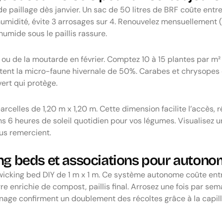
e paillage dès janvier. Un sac de 50 litres de BRF coûte entr
humidité, évite 3 arrosages sur 4. Renouvelez mensuellement (1
 humide sous le paillis rassure.
e ou de la moutarde en février. Comptez 10 à 15 plantes par m
ent la micro-faune hivernale de 50%. Carabes et chrysopes
vert qui protège.
rcelles de 1,20 m x 1,20 m. Cette dimension facilite l’accès, r
heures de soleil quotidien pour vos légumes. Visualisez un c
us remercient.
king beds et associations pour auton
wicking bed DIY de 1 m x 1 m. Ce système autonome coûte en
re enrichie de compost, paillis final. Arrosez une fois par sema
nage confirment un doublement des récoltes grâce à la capill