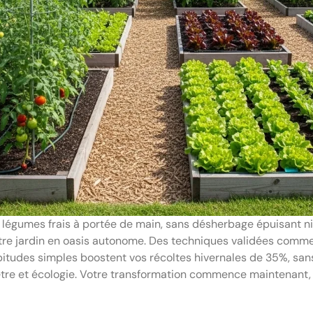
légumes frais à portée de main, sans désherbage épuisant ni
re jardin en oasis autonome. Des techniques validées comme 
itudes simples boostent vos récoltes hivernales de 35%, sans 
-être et écologie. Votre transformation commence maintenant