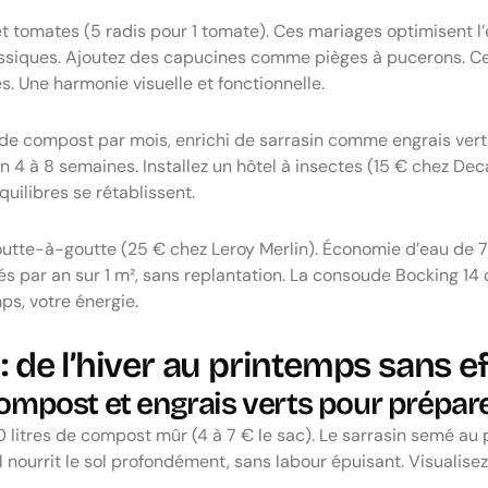
t tomates (5 radis pour 1 tomate). Ces mariages optimisent l’
iques. Ajoutez des capucines comme pièges à pucerons. Ces f
s. Une harmonie visuelle et fonctionnelle.
 de compost par mois, enrichi de sarrasin comme engrais vert
en 4 à 8 semaines. Installez un hôtel à insectes (15 € chez De
quilibres se rétablissent.
 goutte-à-goutte (25 € chez Leroy Merlin). Économie d’eau de
és par an sur 1 m², sans replantation. La consoude Bocking 14 
ps, votre énergie.
: de l’hiver au printemps sans ef
compost et engrais verts pour préparer
0 litres de compost mûr (4 à 7 € le sac). Le sarrasin semé au 
ourrit le sol profondément, sans labour épuisant. Visualisez la 