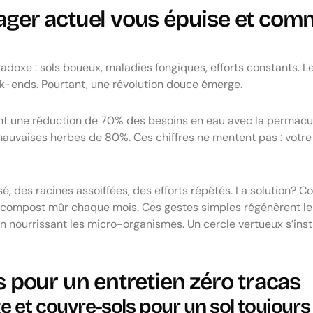
ager actuel vous épuise et comm
adoxe : sols boueux, maladies fongiques, efforts constants. Le 
-ends. Pourtant, une révolution douce émerge.
 une réduction de 70% des besoins en eau avec la permacult
 mauvaises herbes de 80%. Ces chiffres ne mentent pas : votre 
é, des racines assoiffées, des efforts répétés. La solution?
compost mûr chaque mois. Ces gestes simples régénèrent le s
en nourrissant les micro-organismes. Un cercle vertueux s’in
s pour un entretien zéro tracas
age et couvre-sols pour un sol toujour