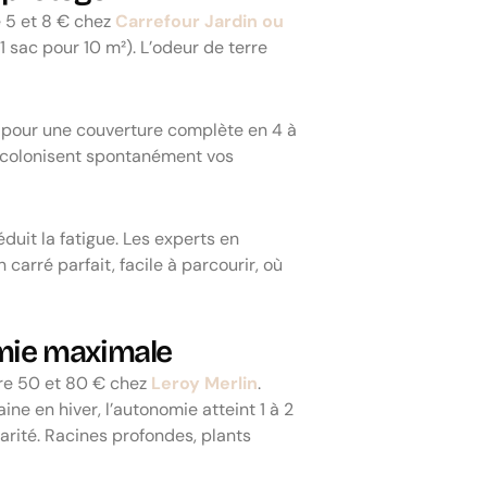
e 5 et 8 € chez
Carrefour Jardin ou
 sac pour 10 m²). L’odeur de terre
² pour une couverture complète en 4 à
 colonisent spontanément vos
éduit la fatigue. Les experts en
arré parfait, facile à parcourir, où
omie maximale
tre 50 et 80 € chez
Leroy Merlin
.
ine en hiver, l’autonomie atteint 1 à 2
arité. Racines profondes, plants