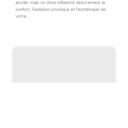
anodin, mais ce choix influence directement le
confort, l'isolation phonique et l'esthétique de
votre...
Piscine à Levallois-Perret : tout ce qu’il
faut savoir